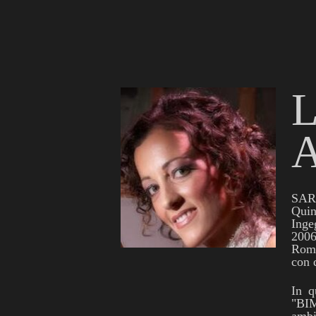
L
SAR
Quin
Inge
2006
Roma
con 
In q
"BIM