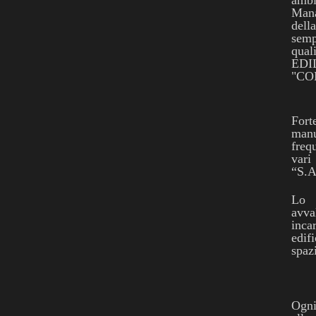
ambi
Mana
dell
semp
qua
EDI
"CO
Fort
manu
freq
vari
“S.A
Lo s
avva
inca
edifi
spaz
Ogni