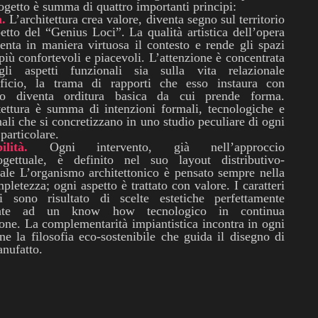
ogetto è summa di quattro importanti principi:
à.
L’architettura crea valore, diventa segno sul territorio
petto del “Genius Loci”. La qualità artistica dell’opera
nta in maniera virtuosa il contesto e rende gli spazi
 più confortevoli e piacevoli. L’attenzione è concentrata
gli aspetti funzionali sia sulla vita relazionale
dificio, la trama di rapporti che esso instaura con
rno diventa orditura basica da cui prende forma.
tettura è summa di intenzioni formali, tecnologiche e
nali che si concretizzano in uno studio peculiare di ogni
 particolare.
ilità.
Ogni intervento, già nell’approccio
ogettuale, è definito nel suo layout distributivo-
ale L’organismo architettonico è pensato sempre nella
pletezza; ogni aspetto è trattato con valore. I caratteri
ci sono risultato di scelte estetiche perfettamente
gate ad un know how tecnologico in continua
one. La complementarità impiantistica incontra in ogni
ne la filosofia eco-sostenibile che guida il disegno di
nufatto.