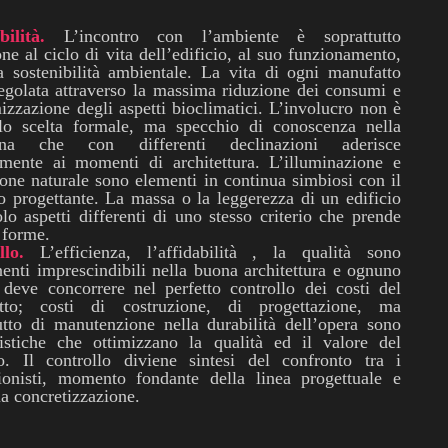
bilità.
L’incontro con l’ambiente è soprattutto
one al ciclo di vita dell’edificio, al suo funzionamento,
a sostenibilità ambientale. La vita di ogni manufatto
egolata attraverso la massima riduzione dei consumi e
mizzazione degli aspetti bioclimatici. L’involucro non è
lo scelta formale, ma specchio di conoscenza nella
lina che con differenti declinazioni aderisce
lmente ai momenti di architettura. L’illuminazione e
ione naturale sono elementi in continua simbiosi con il
o progettante. La massa o la leggerezza di un edificio
lo aspetti differenti di uno stesso criterio che prende
 forme.
llo.
L’efficienza, l’affidabilità , la qualità sono
nti imprescindibili nella buona architettura e ognuno
 deve concorrere nel perfetto controllo dei costi del
tto; costi di costruzione, di progettazione, ma
utto di manutenzione nella durabilità dell’opera sono
ristiche che ottimizzano la qualità ed il valore del
to. Il controllo diviene sintesi del confronto tra i
sionisti, momento fondante della linea progettuale e
ua concretizzazione.